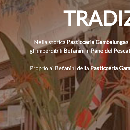
TRADI
Nella storica
Pasticceria Gambalunga
a
gli imperdibili
Befanini
, il
Pane del Pesca
Proprio ai Befanini della
Pasticceria Ga